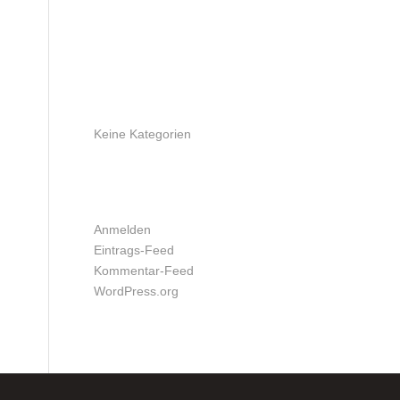
ARCHIV
KATEGORIEN
Keine Kategorien
META
Anmelden
Eintrags-Feed
Kommentar-Feed
WordPress.org