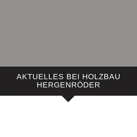
Holz eine lange Tradition. Auch bei uns ist das Material Holz
im Fassadenbau sehr beliebt. Holz ist preiswert, haltbar und
schützt das Haus vor allen Wetterlagen.
WEITERE INFORMATIONEN
AKTUELLES BEI HOLZBAU
HERGENRÖDER
STELLENAUSSCHREIBUNG
Wir benötigen für unser Team, Facharbeiter