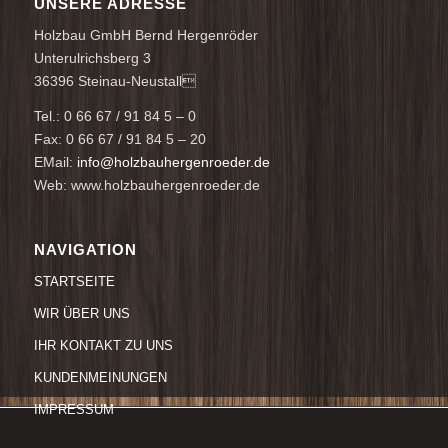
UNSERE ADRESSE
Holzbau GmbH Bernd Hergenröder
Unterulrichsberg 3
36396 Steinau-Neustall
Tel.: 0 66 67 / 91 84 5 – 0
Fax: 0 66 67 / 91 84 5 – 20
EMail:
info@holzbauhergenroeder.de
Web: www.holzbauhergenroeder.de
NAVIGATION
STARTSEITE
WIR ÜBER UNS
IHR KONTAKT ZU UNS
KUNDENMEINUNGEN
IMPRESSUM