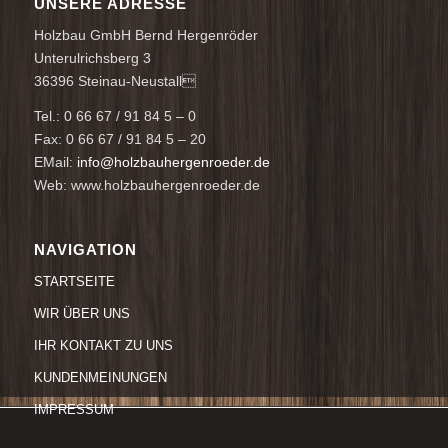
UNSERE ADRESSE
Holzbau GmbH Bernd Hergenröder
Unterulrichsberg 3
36396 Steinau-Neustall
Tel.: 0 66 67 / 91 84 5 – 0
Fax: 0 66 67 / 91 84 5 – 20
EMail:
info@holzbauhergenroeder.de
Web: www.holzbauhergenroeder.de
NAVIGATION
STARTSEITE
WIR ÜBER UNS
IHR KONTAKT ZU UNS
KUNDENMEINUNGEN
IMPRESSUM