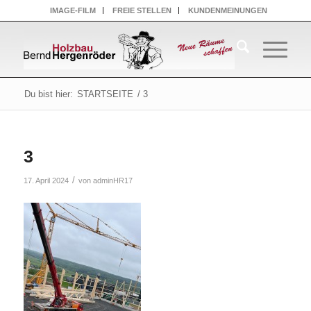
IMAGE-FILM
FREIE STELLEN
KUNDENMEINUNGEN
Du bist hier:
STARTSEITE
/
3
3
/
17. April 2024
von
adminHR17