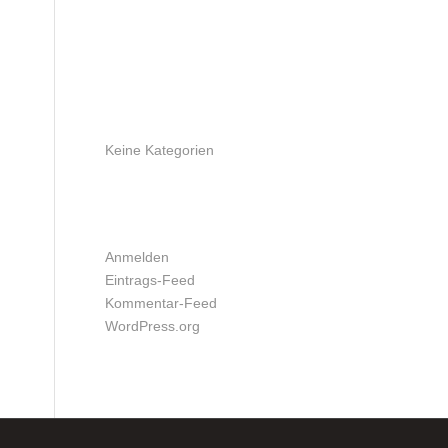
ARCHIV
KATEGORIEN
Keine Kategorien
META
Anmelden
Eintrags-Feed
Kommentar-Feed
WordPress.org