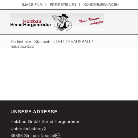
IMAGE-FILM
FREIE STELLEN
KUNDENMEINUNGEN
Du bist hier:
Startseite
/
FERTIGHAUSBAU
/
hausbau-12a
UNSERE ADRESSE
Holzbau GmbH Bernd Hergenröder
Unterulrichsberg 3
36396 Steinau-Neustall